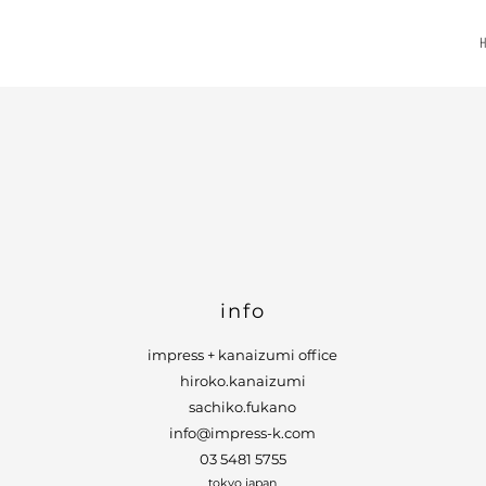
CONTACT
info
impress + kanaizumi office
hiroko.kanaizumi
​sachiko.fukano
info@impress-k.com
​03 5481 5755
tokyo japan